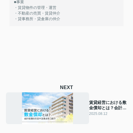
■事業
・賃貸物件の管理・運営
・不動産の売買・賃貸仲介
・貸事務所・貸倉庫の仲介
NEXT
賃貸経営における敷
金償却とは？会計処
理の方法や注意点を
2025.08.12
ご紹介