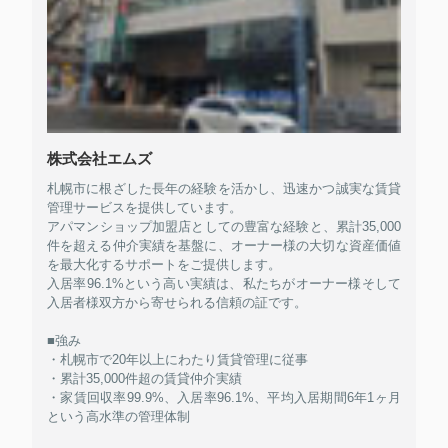
株式会社エムズ
札幌市に根ざした長年の経験を活かし、迅速かつ誠実な賃貸
管理サービスを提供しています。
アパマンショップ加盟店としての豊富な経験と、累計35,000
件を超える仲介実績を基盤に、オーナー様の大切な資産価値
を最大化するサポートをご提供します。
入居率96.1%という高い実績は、私たちがオーナー様そして
入居者様双方から寄せられる信頼の証です。
■強み
・札幌市で20年以上にわたり賃貸管理に従事
・累計35,000件超の賃貸仲介実績
・家賃回収率99.9%、入居率96.1%、平均入居期間6年1ヶ月
という高水準の管理体制