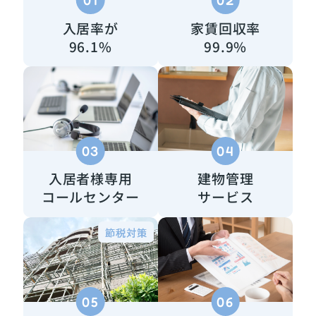
入居率が
家賃回収率
96.1%
99.9%
03
04
入居者様専用
建物管理
コールセンター
サービス
05
06