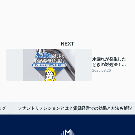
NEXT
水漏れが発生した
ときの対処法！賃
貸経営者の対応手
2025.08.26
順も解説
ログ
テナントリテンションとは？賃貸経営での効果と方法も解説