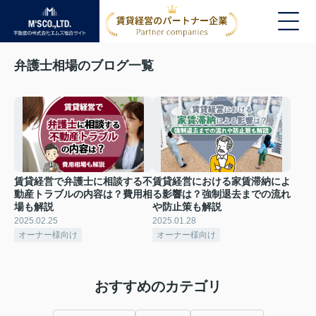
弁護士相場のブログ一覧
賃貸経営で弁護士に相談する不
賃貸経営における家賃滞納によ
動産トラブルの内容は？費用相
る影響は？強制退去までの流れ
場も解説
や防止策も解説
2025.02.25
2025.01.28
オーナー様向け
オーナー様向け
おすすめのカテゴリ