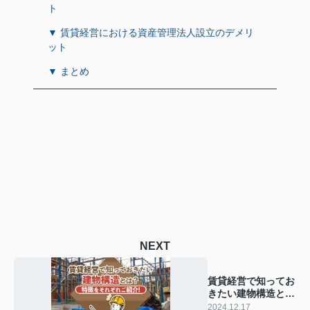
ト
▼ 賃貸経営における資産管理法人設立のデメリ
ット
▼ まとめ
NEXT
賃貸経営で知ってお
きたい建物構造と
は？特徴をそれぞれ
2024.12.17