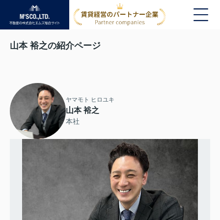
山本 裕之の紹介ページ
ヤマモト ヒロユキ
山本 裕之
本社